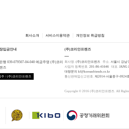
회사소개
서비스이용약관
개인정보 취급방침
장입금안내
(주)코리안프렌즈
행 039-079507-04-040 예금주명 (주)코리
회사명.
(주)코리안프렌즈
주소.
서울시 강남구
사업자 등록번호.
201-86-41646
대표.
JANG 
렌즈
대량문의 kf@koreanfriends.co.kr
주 / (주)코리안프렌즈
통신판매업신고번호.
제2014-서울중구-0924
Copyright © 2016 (주)코리안프렌즈. All Rights 