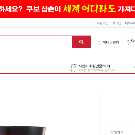
닫기
회원가입
로그인
마이페
10
최신상품
1
이니스프리
Se
2
설화수
3
에뛰드하우스
4
메디힐
5
라네즈
6
헤라
7
이니스프리
8
SNP
9
신상품
10
최신상품
1
이니스프리
맨위로
판매가격