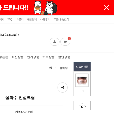
이지
FAQ
1:1문의
개인결제
사용후기
주문/배송조회
lect Language
▼
0
쿠폰존
최신상품
인기상품
히트상품
할인상품
오늘본상품
설화수
1/1
설화수 진설크림
카톡상담 문의