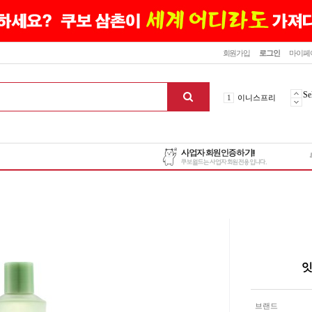
닫기
회원가입
로그인
마이페
10
최신상품
1
이니스프리
Se
2
설화수
3
에뛰드하우스
4
메디힐
5
라네즈
6
헤라
7
이니스프리
8
SNP
9
신상품
10
최신상품
1
이니스프리
잇
맨위로
브랜드