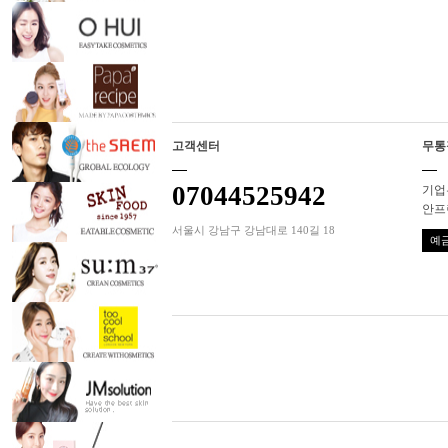
고객센터
무통
07044525942
기업은
안프
서울시 강남구 강남대로 140길 18
예금