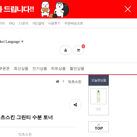
이지
FAQ
1:1문의
개인결제
사용후기
주문/배송조회
lect Language
▼
0
쿠폰존
최신상품
인기상품
히트상품
할인상품
오늘본상품
잇츠스킨
1/1
츠스킨 그린티 수분 토너
잇츠스킨