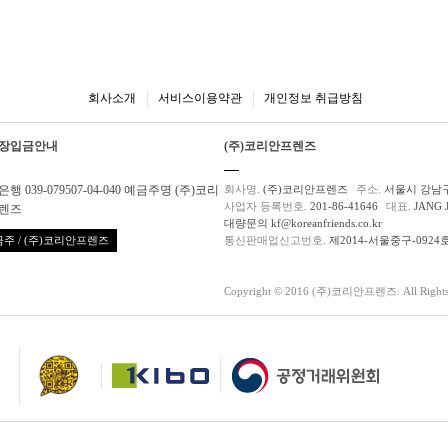
회사소개
서비스이용약관
개인정보 취급방침
장입금안내
(주)코리안프렌즈
행 039-079507-04-040 예금주명 (주)코리
회사명.
(주)코리안프렌즈
주소.
서울시 강남구
사업자 등록번호.
201-86-41646
대표.
JANG 
렌즈
대량문의 kf@koreanfriends.co.kr
주 / (주)코리안프렌즈
통신판매업신고번호.
제2014-서울중구-0924
Copyright © 2016 (주)코리안프렌즈. All Rights 