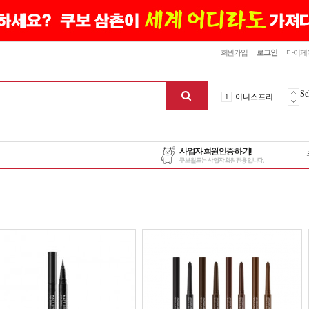
닫기
회원가입
로그인
마이페
10
최신상품
1
이니스프리
Se
2
설화수
3
에뛰드하우스
4
메디힐
5
라네즈
6
헤라
7
이니스프리
8
SNP
9
신상품
10
최신상품
1
이니스프리
맨위로