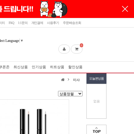
이지
FAQ
1:1문의
개인결제
사용후기
주문/배송조회
lect Language
▼
0
쿠폰존
최신상품
인기상품
히트상품
할인상품
오늘본상품
미샤
없음