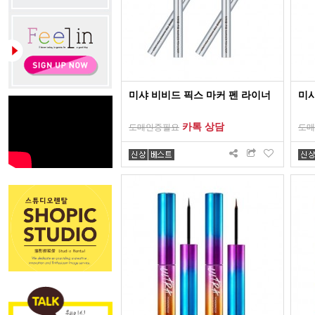
미샤 비비드 픽스 마커 펜 라이너
미샤
카톡 상담
도매인증필요
도매