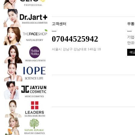
고객센터
무통
07044525942
기업은
안프
서울시 강남구 강남대로 140길 18
예금