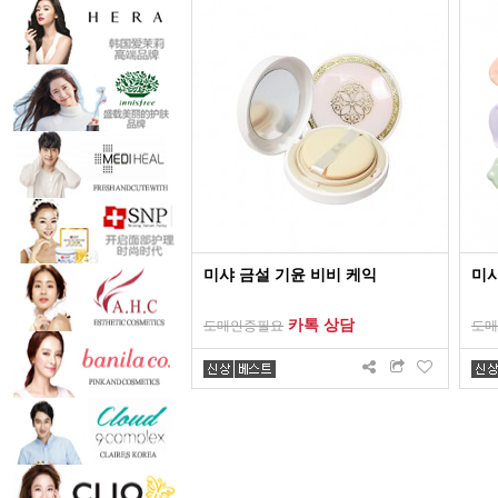
미샤 금설 기윤 비비 케익
미샤
카톡 상담
도매인증필요
도매