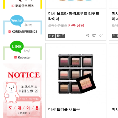
미샤 울트라 파워프루프 리퀴드
미샤
라이너
이
카톡 상담
도매인증필요
도매
미샤 트리플 섀도우
미샤