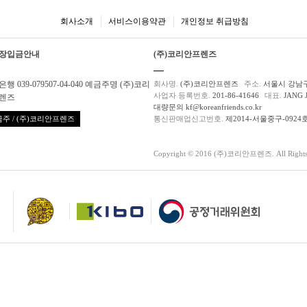
회사소개
서비스이용약관
개인정보 취급방침
장입금안내
(주)코리안프렌즈
행 039-079507-04-040 예금주명 (주)코리
회사명.
(주)코리안프렌즈
주소.
서울시 강남구
사업자 등록번호.
201-86-41646
대표.
JANG 
렌즈
대량문의 kf@koreanfriends.co.kr
주 / (주)코리안프렌즈
통신판매업신고번호.
제2014-서울중구-0924
Copyright © 2016 (주)코리안프렌즈. All Rights 