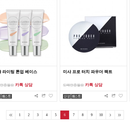
 라이팅 톤업 베이스
미샤 프로 터치 파우더 팩트
카톡 상담
카톡 상담
인증필요
도매인증필요
1
2
3
4
5
6
7
8
9
10