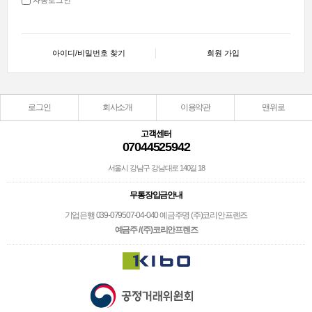
아이디/비밀번호 찾기
회원 가입
로그인
회사소개
이용약관
맨위로
고객센터
07044525942
서울시 강남구 강남대로 140길 18
무통장입금안내
기업은행 039-079507-04-040 예금주명 (주)코리안프렌즈
예금주 / (주)코리안프렌즈