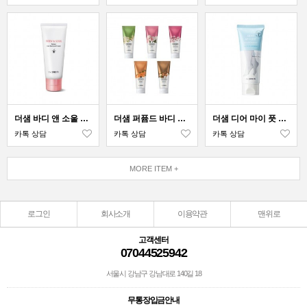
더샘 바디 앤 소울 퍼펙트 제모 크림
더샘 퍼퓸드 바디 모이스처라이저
더샘 디어 마이 풋 스크럽 클렌저
카톡 상담
카톡 상담
카톡 상담
MORE ITEM +
로그인
회사소개
이용약관
맨위로
고객센터
07044525942
서울시 강남구 강남대로 140길 18
무통장입금안내