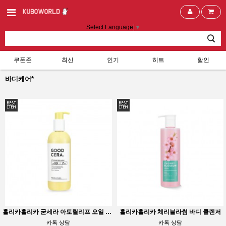
Select Language
▼
쿠폰존
최신
인기
히트
할인
바디케어*
홀리카홀리카 굳세라 아토릴리프 오일 로션
홀리카홀리카 체리블라썸 바디 클렌저
카톡 상담
카톡 상담