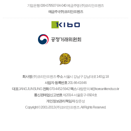
기업은행 039-079507-04-040 예금주명 (주)코리안프렌즈
예금주 / (주)코리안프렌즈
회사명
(주)코리안프렌즈
주소
서울시 강남구 강남대로 140길 18
사업자 등록번호
201-86-41646
대표
JANG JUNSUNG
전화
070-4452-5942
팩스
대량문의 kf@koreanfriends.co.kr
통신판매업신고번호
제2014-서울중구-0924호
개인정보관리책임자
장준성
Copyright © 2001-2013 (주)코리안프렌즈. All Rights Reserved.