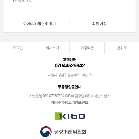
아이디/비밀번호 찾기
회원 가입
로그인
회사소개
이용약관
맨위로
고객센터
07044525942
서울시 강남구 강남대로 140길 18
무통장입금안내
기업은행 039-079507-04-040 예금주명 (주)코리안프렌즈
예금주 / (주)코리안프렌즈