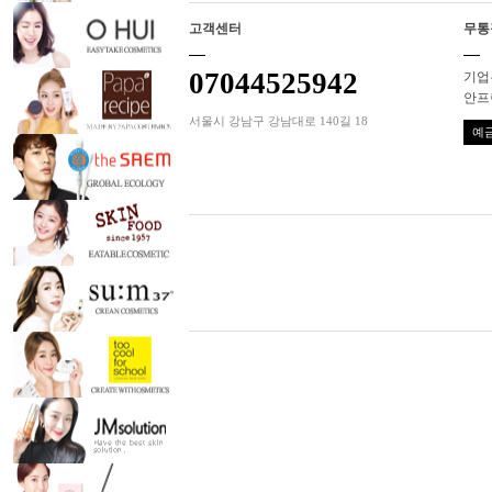
고객센터
무통
07044525942
기업은
안프
서울시 강남구 강남대로 140길 18
예금