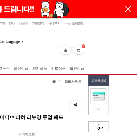
이지
FAQ
1:1문의
개인결제
사용후기
주문/배송조회
lect Language
▼
0
쿠폰존
최신상품
인기상품
히트상품
할인상품
오늘본상품
닥터자르트
1/1
미디™ 파하 리뉴잉 듀얼 패드
닥터자르트