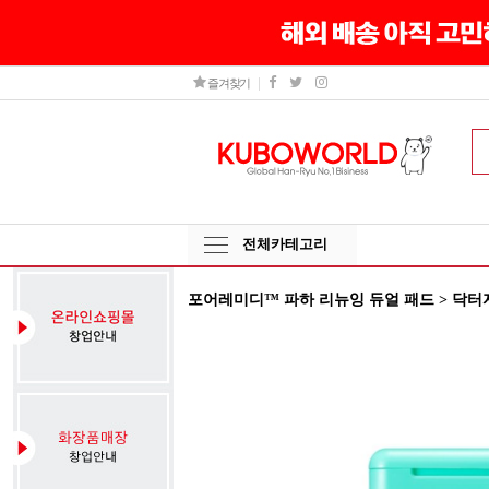
즐겨찾기
전체카테고리
포어레미디™ 파하 리뉴잉 듀얼 패드 > 닥