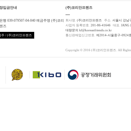
장입금안내
(주)코리안프렌즈
행 039-079507-04-040 예금주명 (주)코리
회사명.
(주)코리안프렌즈
주소.
서울시 강남구
사업자 등록번호.
201-86-41646
대표.
JANG 
렌즈
대량문의 kf@koreanfriends.co.kr
주 / (주)코리안프렌즈
통신판매업신고번호.
제2014-서울중구-0924
Copyright © 2016 (주)코리안프렌즈. All Rights 