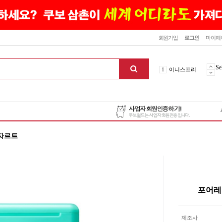
닫기
회원가입
로그인
마이페
10
최신상품
Se
1
이니스프리
2
설화수
3
에뛰드하우스
4
메디힐
5
라네즈
6
헤라
터자르트
7
이니스프리
8
SNP
9
신상품
10
최신상품
포어레
1
이니스프리
맨위로
제조사