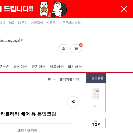
이지
FAQ
1:1문의
개인결제
사용후기
주문/배송조회
lect Language
▼
0
쿠폰존
최신상품
인기상품
히트상품
할인상품
오늘본상품
홀리카홀리카
1/1
카홀리카 베어 듀 톤업크림
홀리카홀리카