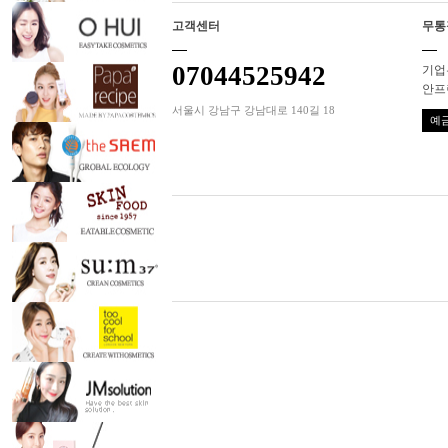
고객센터
무통
07044525942
기업은
안프
서울시 강남구 강남대로 140길 18
예금