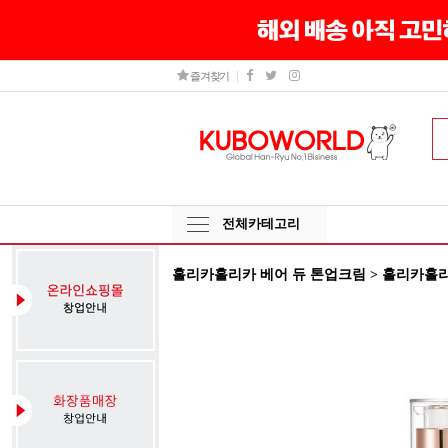
즐겨찾기
전체카테고리
홀리카홀리카 베어 듀 톤업크림 > 홀리카홀