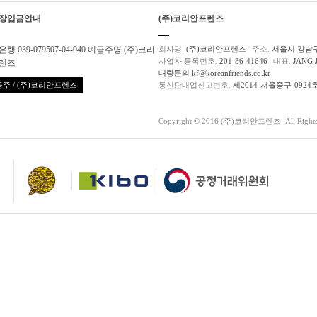
장입금안내
(주)코리안프렌즈
행 039-079507-04-040 예금주명 (주)코리
회사명.
(주)코리안프렌즈
주소.
서울시 강남구
사업자 등록번호.
201-86-41646
대표.
JANG 
렌즈
대량문의 kf@koreanfriends.co.kr
주 / (주)코리안프렌즈
통신판매업신고번호.
제2014-서울중구-0924
Copyright © 2016 (주)코리안프렌즈. All Rights 