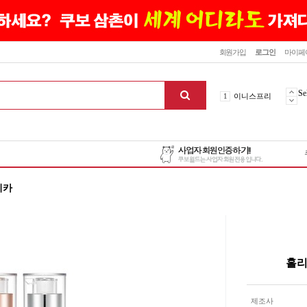
닫기
회원가입
로그인
마이페
10
최신상품
1
이니스프리
Se
2
설화수
3
에뛰드하우스
4
메디힐
5
라네즈
6
헤라
리카
7
이니스프리
8
SNP
9
신상품
10
최신상품
1
이니스프리
홀리
맨위로
제조사