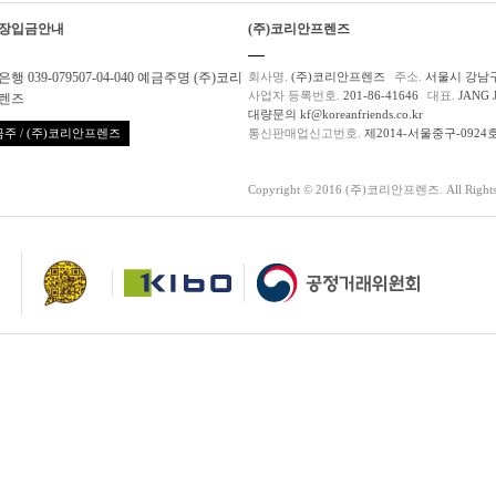
장입금안내
(주)코리안프렌즈
행 039-079507-04-040 예금주명 (주)코리
회사명.
(주)코리안프렌즈
주소.
서울시 강남구
사업자 등록번호.
201-86-41646
대표.
JANG 
렌즈
대량문의 kf@koreanfriends.co.kr
주 / (주)코리안프렌즈
통신판매업신고번호.
제2014-서울중구-0924
Copyright © 2016 (주)코리안프렌즈. All Rights 