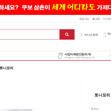
닫기
회원가입
로그인
마이페
10
최신상품
1
이니스프리
Se
2
설화수
3
에뛰드하우스
4
메디힐
5
라네즈
6
헤라
 토니모리
7
이니스프리
8
SNP
9
신상품
10
최신상품
1
이니스프리
토니모리 
맨위로
제조사