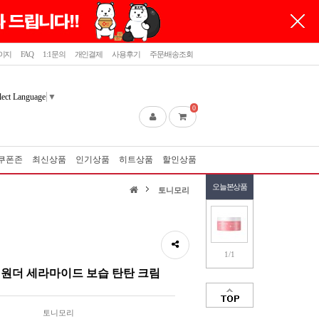
이지
FAQ
1:1문의
개인결제
사용후기
주문/배송조회
lect Language
▼
0
쿠폰존
최신상품
인기상품
히트상품
할인상품
오늘본상품
토니모리
1/1
원더 세라마이드 보습 탄탄 크림
토니모리