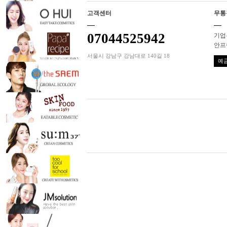
고객센터
무통
07044525942
기업은
안프
서울시 강남구 강남대로 140길 18
예금