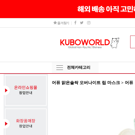
즐겨찾기
전체카테고리
어퓨 맑은솔싹 오버나이트 립 마스크 > 어퓨