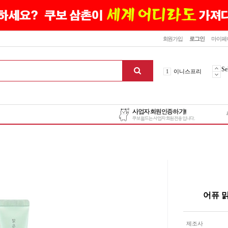
닫기
회원가입
로그인
마이페
10
최신상품
1
이니스프리
Se
2
설화수
3
에뛰드하우스
4
메디힐
5
라네즈
6
헤라
7
이니스프리
8
SNP
9
신상품
10
최신상품
1
이니스프리
어퓨 
맨위로
제조사