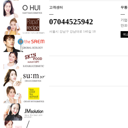
고객센터
무통
07044525942
기업은
안프
서울시 강남구 강남대로 140길 18
예금