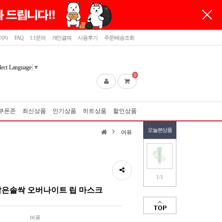
이지
FAQ
1:1문의
개인결제
사용후기
주문/배송조회
lect Language
▼
0
쿠폰존
최신상품
인기상품
히트상품
할인상품
오늘본상품
어퓨
1/1
맑은솔싹 오버나이트 립 마스크
어퓨