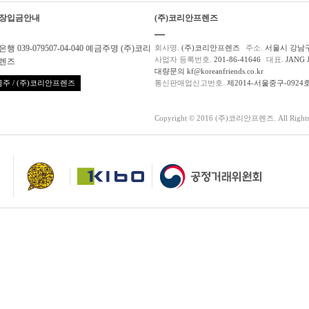
장입금안내
(주)코리안프렌즈
행 039-079507-04-040 예금주명 (주)코리
회사명.
(주)코리안프렌즈
주소.
서울시 강남구
사업자 등록번호.
201-86-41646
대표.
JANG 
렌즈
대량문의 kf@koreanfriends.co.kr
주 / (주)코리안프렌즈
통신판매업신고번호.
제2014-서울중구-0924
Copyright © 2016 (주)코리안프렌즈. All Rights 