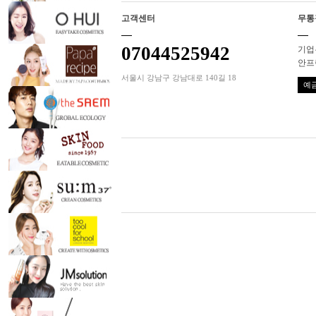
고객센터
무통
07044525942
기업은
안프
서울시 강남구 강남대로 140길 18
예금