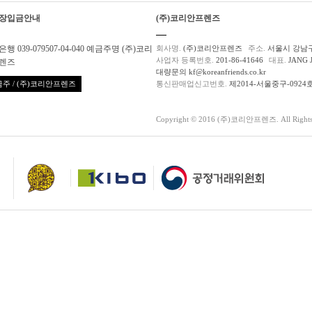
장입금안내
(주)코리안프렌즈
행 039-079507-04-040 예금주명 (주)코리
회사명.
(주)코리안프렌즈
주소.
서울시 강남구
사업자 등록번호.
201-86-41646
대표.
JANG 
렌즈
대량문의 kf@koreanfriends.co.kr
주 / (주)코리안프렌즈
통신판매업신고번호.
제2014-서울중구-0924
Copyright © 2016 (주)코리안프렌즈. All Rights 