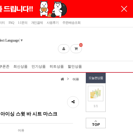
이지
FAQ
1:1문의
개인결제
사용후기
주문/배송조회
lect Language
▼
0
쿠폰존
최신상품
인기상품
히트상품
할인상품
오늘본상품
어퓨
1/1
 아이싱 스윗 바 시트 마스크
어퓨