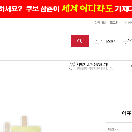
닫기
회원가입
로그인
마이페
10
최신상품
1
이니스프리
Se
2
설화수
3
에뛰드하우스
4
메디힐
5
라네즈
6
헤라
7
이니스프리
8
SNP
9
신상품
10
최신상품
1
이니스프리
어퓨
맨위로
제조사