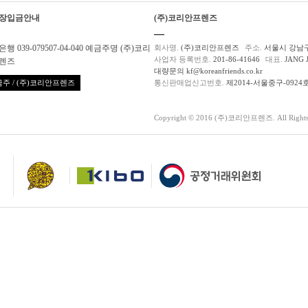
장입금안내
(주)코리안프렌즈
행 039-079507-04-040 예금주명 (주)코리
회사명.
(주)코리안프렌즈
주소.
서울시 강남구
사업자 등록번호.
201-86-41646
대표.
JANG 
렌즈
대량문의 kf@koreanfriends.co.kr
주 / (주)코리안프렌즈
통신판매업신고번호.
제2014-서울중구-0924
Copyright © 2016 (주)코리안프렌즈. All Rights 