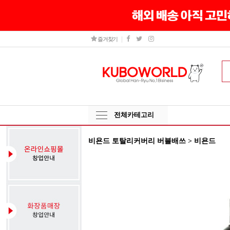
즐겨찾기
전체카테고리
비욘드 토탈리커버리 버블배쓰 > 비욘드