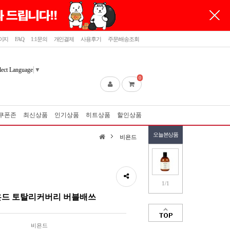
이지
FAQ
1:1문의
개인결제
사용후기
주문/배송조회
lect Language
▼
0
쿠폰존
최신상품
인기상품
히트상품
할인상품
오늘본상품
비욘드
1/1
드 토탈리커버리 버블배쓰
비욘드