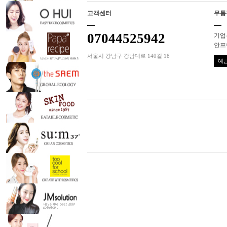
고객센터
무통
07044525942
기업은
안프
서울시 강남구 강남대로 140길 18
예금