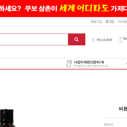
닫기
회원가입
로그인
마이페
10
최신상품
1
이니스프리
Se
2
설화수
3
에뛰드하우스
4
메디힐
5
라네즈
6
헤라
7
이니스프리
8
SNP
9
신상품
10
최신상품
비욘
1
이니스프리
맨위로
제조사