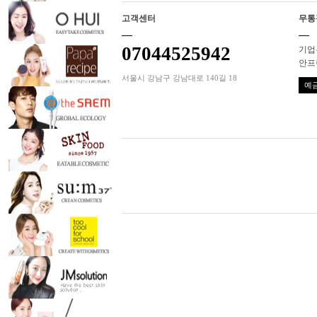
고객센터
무통
07044525942
기업은
안프
서울시 강남구 강남대로 140길 18
예금