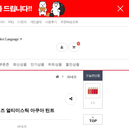
이지
FAQ
1:1문의
개인결제
사용후기
주문/배송조회
lect Language
▼
0
쿠폰존
최신상품
인기상품
히트상품
할인상품
오늘본상품
라네즈
1/1
즈 얼티미스틱 아쿠아 틴트
라네즈