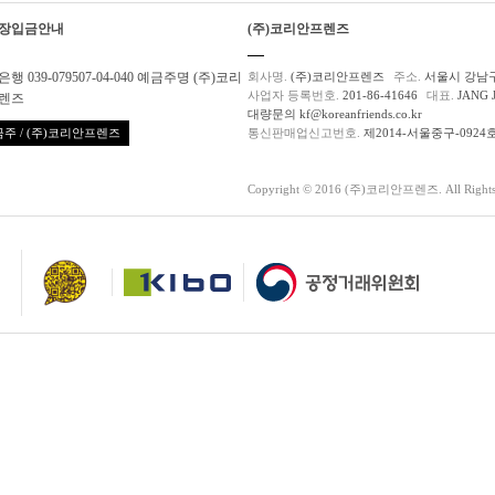
장입금안내
(주)코리안프렌즈
행 039-079507-04-040 예금주명 (주)코리
회사명.
(주)코리안프렌즈
주소.
서울시 강남구
사업자 등록번호.
201-86-41646
대표.
JANG 
렌즈
대량문의 kf@koreanfriends.co.kr
주 / (주)코리안프렌즈
통신판매업신고번호.
제2014-서울중구-0924
Copyright © 2016 (주)코리안프렌즈. All Rights 