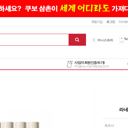
닫기
회원가입
로그인
마이페
10
최신상품
1
이니스프리
Se
2
설화수
3
에뛰드하우스
4
메디힐
5
라네즈
6
헤라
7
이니스프리
8
SNP
9
신상품
10
최신상품
1
이니스프리
라네
맨위로
제조사