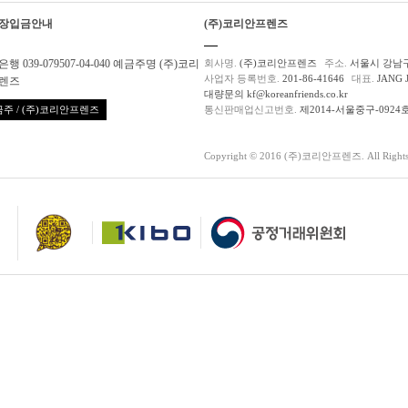
장입금안내
(주)코리안프렌즈
행 039-079507-04-040 예금주명 (주)코리
회사명.
(주)코리안프렌즈
주소.
서울시 강남구
사업자 등록번호.
201-86-41646
대표.
JANG 
렌즈
대량문의 kf@koreanfriends.co.kr
주 / (주)코리안프렌즈
통신판매업신고번호.
제2014-서울중구-0924
Copyright © 2016 (주)코리안프렌즈. All Rights 