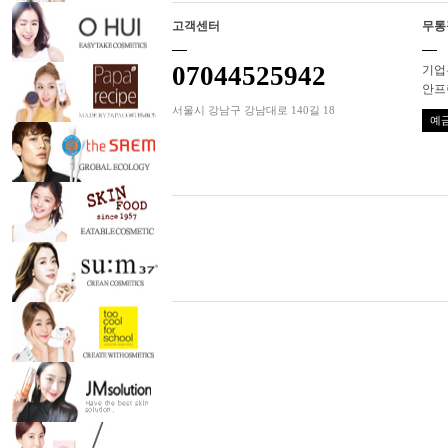
고객센터
무통
07044525942
기업은
안프
서울시 강남구 강남대로 140길 18
예금