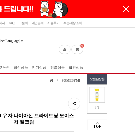
이지
FAQ
1:1문의
개인결제
사용후기
주문/배송조회
lect Language
▼
0
쿠폰존
최신상품
인기상품
히트상품
할인상품
오늘본상품
SOMEBYMI
1/1
MI 유자 나이아신 브라이트닝 모이스
처 젤크림