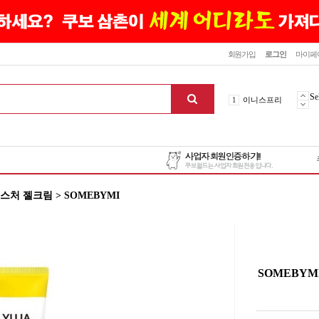
닫기
회원가입
로그인
마이페
10
최신상품
1
이니스프리
Se
2
설화수
3
에뛰드하우스
4
메디힐
5
라네즈
6
헤라
처 젤크림 > SOMEBYMI
7
이니스프리
8
SNP
9
신상품
10
최신상품
1
이니스프리
SOMEBY
맨위로