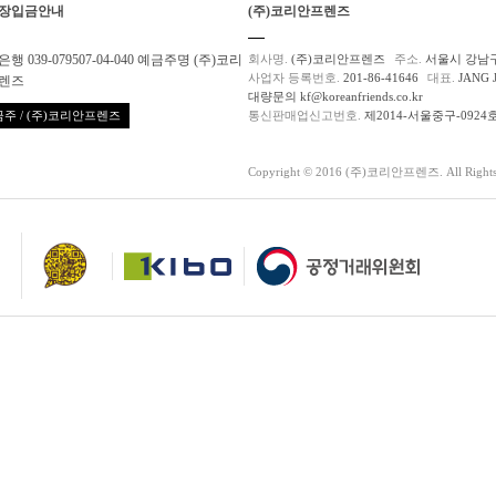
장입금안내
(주)코리안프렌즈
행 039-079507-04-040 예금주명 (주)코리
회사명.
(주)코리안프렌즈
주소.
서울시 강남구
사업자 등록번호.
201-86-41646
대표.
JANG 
렌즈
대량문의 kf@koreanfriends.co.kr
주 / (주)코리안프렌즈
통신판매업신고번호.
제2014-서울중구-0924
Copyright © 2016 (주)코리안프렌즈. All Rights 