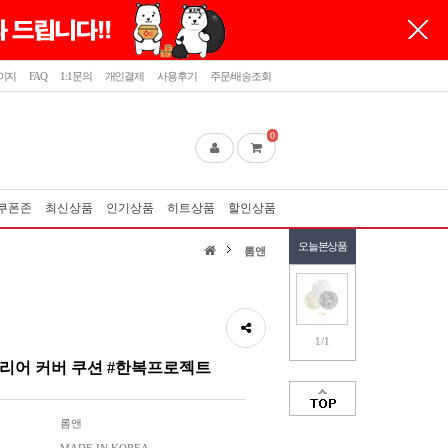
이지
FAQ
1:1문의
개인결제
사용후기
주문/배송조회
0
쿠폰존
최신상품
인기상품
히트상품
할인상품
오늘본상품
롬앤
1/1
리어 커버 쿠션 #한복프로젝트
롬앤