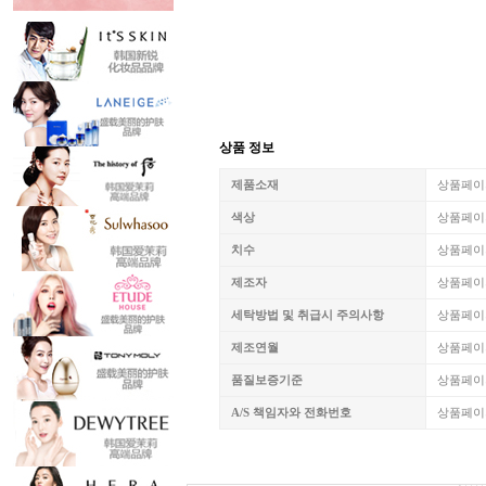
상품 정보
제품소재
상품페이
색상
상품페이
치수
상품페이
제조자
상품페이
세탁방법 및 취급시 주의사항
상품페이
제조연월
상품페이
품질보증기준
상품페이
A/S 책임자와 전화번호
상품페이