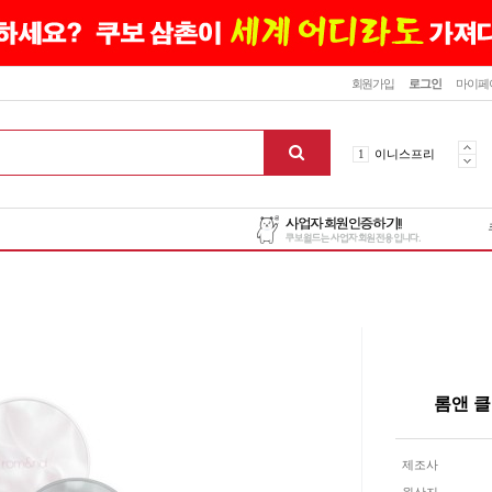
닫기
회원가입
로그인
마이페
10
최신상품
1
이니스프리
2
설화수
3
에뛰드하우스
4
메디힐
5
라네즈
6
헤라
앤
7
이니스프리
8
SNP
9
신상품
10
최신상품
롬앤 클
1
이니스프리
맨위로
제조사