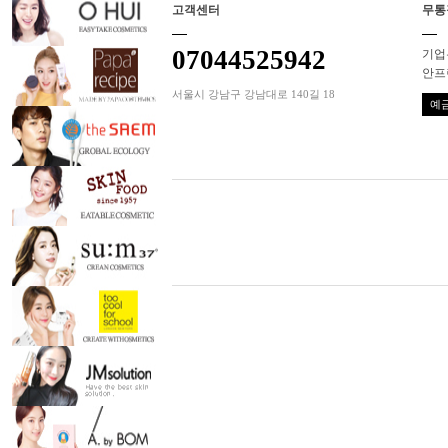
고객센터
무통
07044525942
기업은
안프
서울시 강남구 강남대로 140길 18
예금