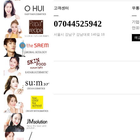
고객센터
무통
07044525942
기업은
안프
서울시 강남구 강남대로 140길 18
예금