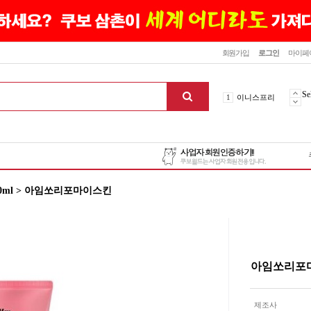
닫기
회원가입
로그인
마이페
10
최신상품
1
이니스프리
Se
2
설화수
3
에뛰드하우스
4
메디힐
5
라네즈
6
헤라
0ml > 아임쏘리포마이스킨
7
이니스프리
8
SNP
9
신상품
10
최신상품
1
이니스프리
아임쏘리포마이
맨위로
제조사