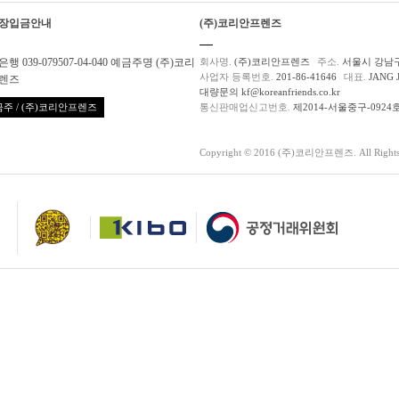
장입금안내
(주)코리안프렌즈
행 039-079507-04-040 예금주명 (주)코리
회사명.
(주)코리안프렌즈
주소.
서울시 강남구
사업자 등록번호.
201-86-41646
대표.
JANG 
렌즈
대량문의 kf@koreanfriends.co.kr
주 / (주)코리안프렌즈
통신판매업신고번호.
제2014-서울중구-0924
Copyright © 2016 (주)코리안프렌즈. All Rights 