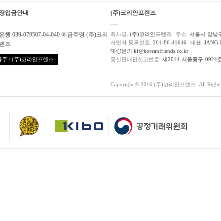
장입금안내
(주)코리안프렌즈
행 039-079507-04-040 예금주명 (주)코리
회사명.
(주)코리안프렌즈
주소.
서울시 강남구
사업자 등록번호.
201-86-41646
대표.
JANG 
렌즈
대량문의 kf@koreanfriends.co.kr
주 / (주)코리안프렌즈
통신판매업신고번호.
제2014-서울중구-0924
Copyright © 2016 (주)코리안프렌즈. All Rights 