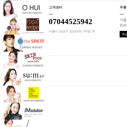
고객센터
무통
07044525942
기업은
안프
서울시 강남구 강남대로 140길 18
예금