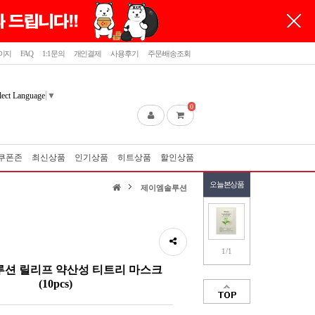
이지
FAQ
1:1문의
개인결제
사용후기
주문/배송조회
lect Language
▼
0
쿠폰존
최신상품
인기상품
히트상품
할인상품
오늘본상품
제이엠솔루션
1/1
션 릴리프 약산성 티트리 마스크
(10pcs)