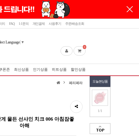
이지
FAQ
1:1문의
개인결제
사용후기
주문/배송조회
lect Language
▼
0
쿠폰존
최신상품
인기상품
히트상품
할인상품
오늘본상품
페리페라
1/1
게 물든 선샤인 치크 006 아침잠좋
아해