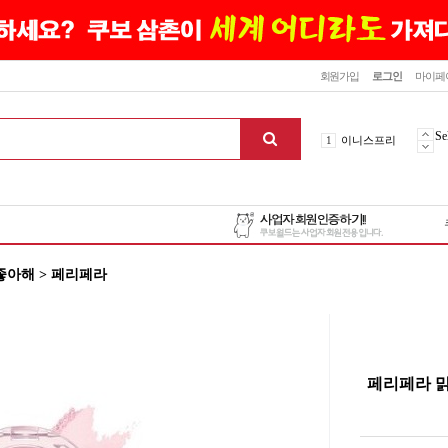
닫기
회원가입
로그인
마이페
10
최신상품
1
이니스프리
Se
2
설화수
3
에뛰드하우스
4
메디힐
5
라네즈
6
헤라
좋아해 > 페리페라
7
이니스프리
8
SNP
9
신상품
10
최신상품
1
이니스프리
페리페라 맑
맨위로