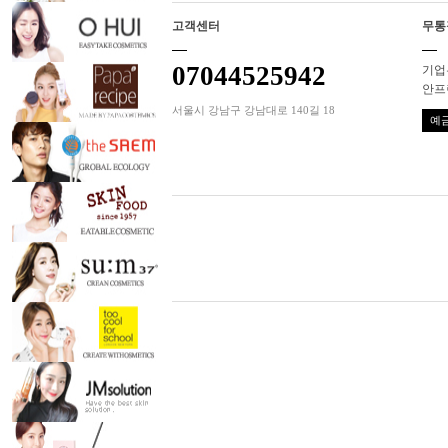
고객센터
무통
07044525942
기업은
안프
서울시 강남구 강남대로 140길 18
예금