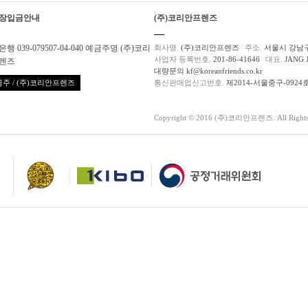
장입금안내
(주)코리안프렌즈
행 039-079507-04-040 예금주명 (주)코리
회사명.
(주)코리안프렌즈
주소.
서울시 강남구
사업자 등록번호.
201-86-41646
대표.
JANG 
렌즈
대량문의 kf@koreanfriends.co.kr
주 / (주)코리안프렌즈
통신판매업신고번호.
제2014-서울중구-0924
Copyright © 2016 (주)코리안프렌즈. All Rights 