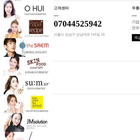
고객센터
무통
07044525942
기업은
안프
서울시 강남구 강남대로 140길 18
예금