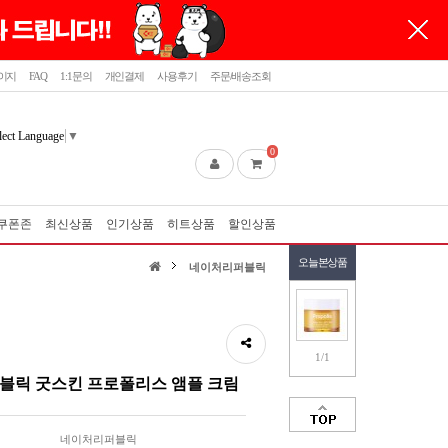
이지
FAQ
1:1문의
개인결제
사용후기
주문/배송조회
lect Language
▼
0
쿠폰존
최신상품
인기상품
히트상품
할인상품
오늘본상품
네이처리퍼블릭
1/1
블릭 굿스킨 프로폴리스 앰플 크림
네이처리퍼블릭