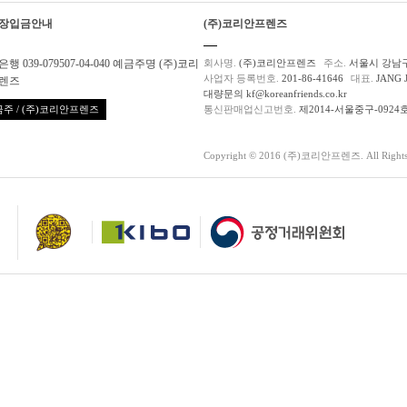
장입금안내
(주)코리안프렌즈
행 039-079507-04-040 예금주명 (주)코리
회사명.
(주)코리안프렌즈
주소.
서울시 강남구
사업자 등록번호.
201-86-41646
대표.
JANG 
렌즈
대량문의 kf@koreanfriends.co.kr
주 / (주)코리안프렌즈
통신판매업신고번호.
제2014-서울중구-0924
Copyright © 2016 (주)코리안프렌즈. All Rights 