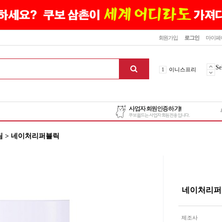
닫기
회원가입
로그인
마이페
10
최신상품
1
이니스프리
Se
2
설화수
3
에뛰드하우스
4
메디힐
5
라네즈
6
헤라
 > 네이처리퍼블릭
7
이니스프리
8
SNP
9
신상품
10
최신상품
1
이니스프리
네이처리퍼
맨위로
제조사