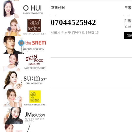
고객센터
무통
07044525942
기업은
안프
서울시 강남구 강남대로 140길 18
예금