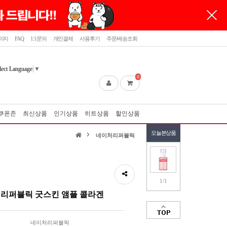
이지
FAQ
1:1문의
개인결제
사용후기
주문/배송조회
lect Language
▼
0
쿠폰존
최신상품
인기상품
히트상품
할인상품
오늘본상품
네이처리퍼블릭
1/1
리퍼블릭 굿스킨 앰플 콜라겐
네이처리퍼블릭