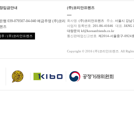
장입금안내
(주)코리안프렌즈
행 039-079507-04-040 예금주명 (주)코리
회사명.
(주)코리안프렌즈
주소.
서울시 강남구
사업자 등록번호.
201-86-41646
대표.
JANG 
렌즈
대량문의 kf@koreanfriends.co.kr
주 / (주)코리안프렌즈
통신판매업신고번호.
제2014-서울중구-0924
Copyright © 2016 (주)코리안프렌즈. All Rights 