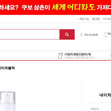
닫기
회원가입
로그인
마이페
10
최신상품
1
이니스프리
Se
2
설화수
3
에뛰드하우스
4
메디힐
5
라네즈
6
헤라
처리퍼블릭
7
이니스프리
8
SNP
9
신상품
10
최신상품
1
이니스프리
네이처
맨위로
제조사