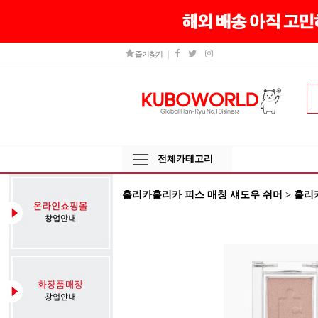
즐겨찾기
전체카테고리
홀리카홀리카 피스 매칭 섀도우 쉬머 > 홀