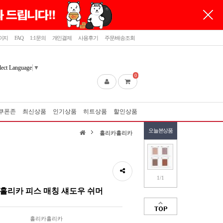
이지
FAQ
1:1문의
개인결제
사용후기
주문/배송조회
lect Language
▼
0
쿠폰존
최신상품
인기상품
히트상품
할인상품
오늘본상품
홀리카홀리카
1/1
홀리카 피스 매칭 섀도우 쉬머
홀리카홀리카