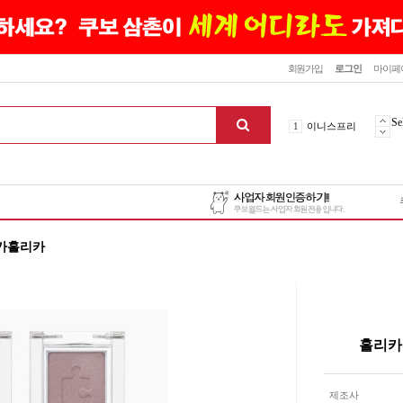
닫기
회원가입
로그인
마이페
10
최신상품
1
이니스프리
Se
2
설화수
3
에뛰드하우스
4
메디힐
5
라네즈
6
헤라
리카홀리카
7
이니스프리
8
SNP
9
신상품
10
최신상품
1
이니스프리
홀리카
맨위로
제조사