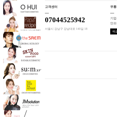
고객센터
무통
07044525942
기업은
안프
서울시 강남구 강남대로 140길 18
예금