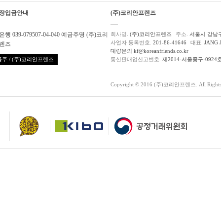
장입금안내
(주)코리안프렌즈
행 039-079507-04-040 예금주명 (주)코리
회사명.
(주)코리안프렌즈
주소.
서울시 강남구
사업자 등록번호.
201-86-41646
대표.
JANG 
렌즈
대량문의 kf@koreanfriends.co.kr
주 / (주)코리안프렌즈
통신판매업신고번호.
제2014-서울중구-0924
Copyright © 2016 (주)코리안프렌즈. All Rights 