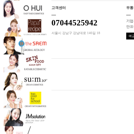
고객센터
무통
07044525942
기업은
안프
서울시 강남구 강남대로 140길 18
예금