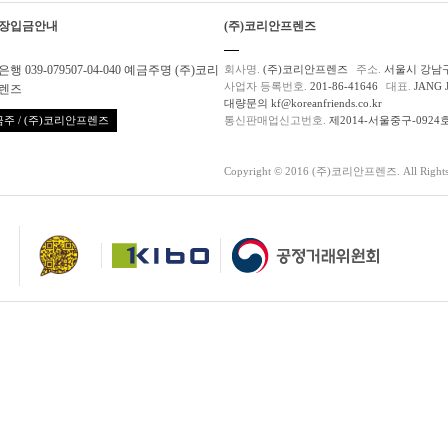
장입금안내
(주)코리안프렌즈
행 039-079507-04-040 예금주명 (주)코리
회사명.
(주)코리안프렌즈
주소.
서울시 강남구
사업자 등록번호.
201-86-41646
대표.
JANG 
렌즈
대량문의 kf@koreanfriends.co.kr
주 / (주)코리안프렌즈
통신판매업신고번호.
제2014-서울중구-0924
Copyright © 2016 (주)코리안프렌즈. All Rights 