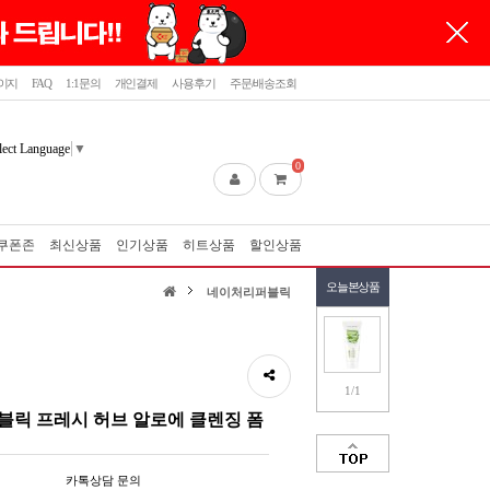
이지
FAQ
1:1문의
개인결제
사용후기
주문/배송조회
lect Language
▼
0
쿠폰존
최신상품
인기상품
히트상품
할인상품
오늘본상품
네이처리퍼블릭
1/1
릭 프레시 허브 알로에 클렌징 폼
카톡상담 문의