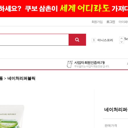
닫기
회원가입
로그인
마이페
10
최신상품
1
이니스프리
Se
2
설화수
3
에뛰드하우스
4
메디힐
5
라네즈
6
헤라
폼 > 네이처리퍼블릭
7
이니스프리
8
SNP
9
신상품
10
최신상품
1
이니스프리
네이처리퍼블
맨위로
판매가격