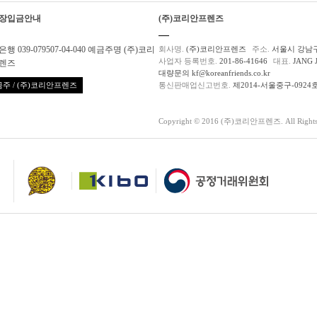
장입금안내
(주)코리안프렌즈
행 039-079507-04-040 예금주명 (주)코리
회사명.
(주)코리안프렌즈
주소.
서울시 강남구
사업자 등록번호.
201-86-41646
대표.
JANG 
렌즈
대량문의 kf@koreanfriends.co.kr
주 / (주)코리안프렌즈
통신판매업신고번호.
제2014-서울중구-0924
Copyright © 2016 (주)코리안프렌즈. All Rights 