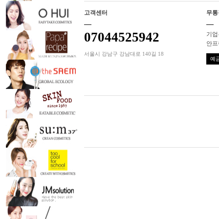
고객센터
무통
07044525942
기업은
안프
서울시 강남구 강남대로 140길 18
예금