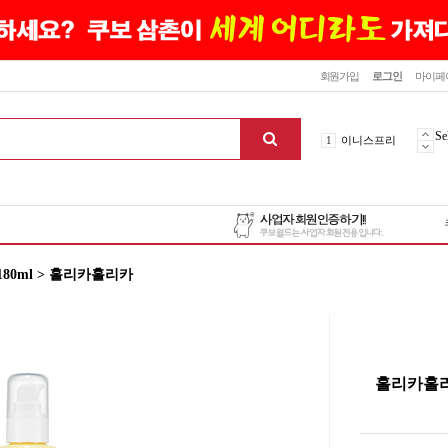
닫기
회원가입
로그인
마이페
10
최신상품
1
이니스프리
Se
2
설화수
3
에뛰드하우스
4
메디힐
5
라네즈
6
헤라
80ml > 홀리카홀리카
7
이니스프리
8
SNP
9
신상품
10
최신상품
1
이니스프리
홀리카홀리
맨위로