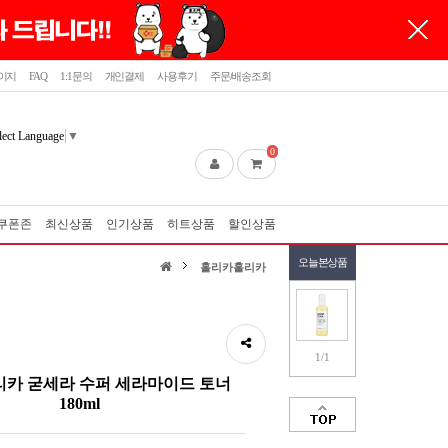
이지
FAQ
1:1문의
개인결제
사용후기
주문/배송조회
lect Language
▼
0
쿠폰존
최신상품
인기상품
히트상품
할인상품
오늘본상품
홀리카홀리카
1/1
카 굳세라 수퍼 세라마이드 토너
180ml