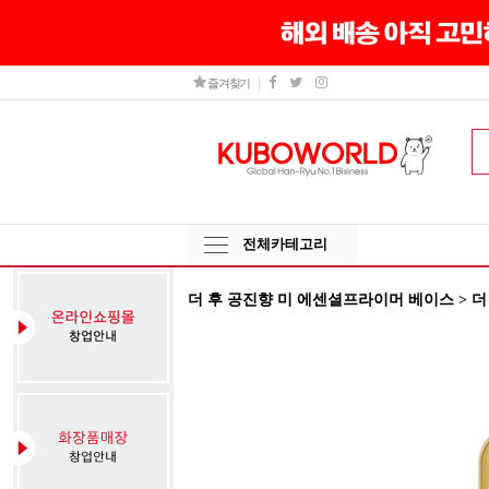
즐겨찾기
전체카테고리
더 후 공진향 미 에센셜프라이머 베이스 > 더