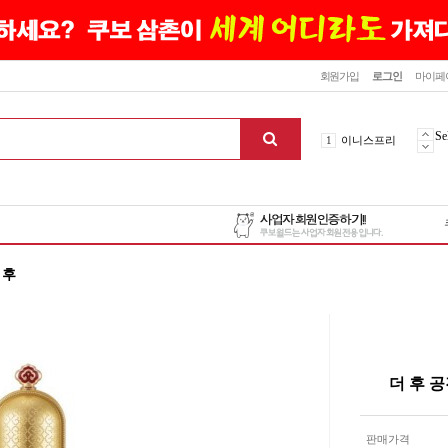
닫기
회원가입
로그인
마이페
10
최신상품
1
이니스프리
Se
2
설화수
3
에뛰드하우스
4
메디힐
5
라네즈
6
헤라
 후
7
이니스프리
8
SNP
9
신상품
10
최신상품
1
이니스프리
더 후 
맨위로
판매가격