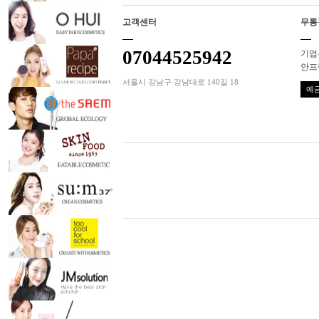
고객센터
무통
07044525942
기업은
안프
서울시 강남구 강남대로 140길 18
예금