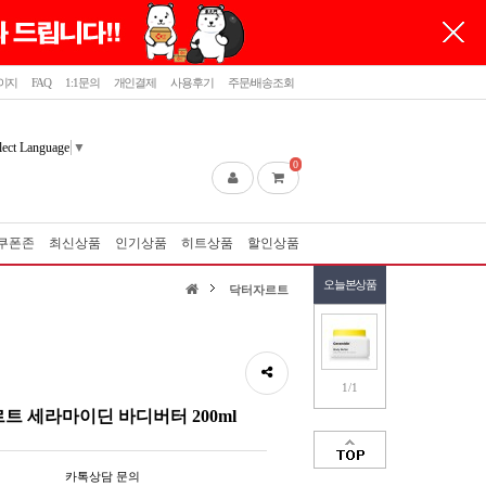
이지
FAQ
1:1문의
개인결제
사용후기
주문/배송조회
lect Language
▼
0
쿠폰존
최신상품
인기상품
히트상품
할인상품
오늘본상품
닥터자르트
1/1
트 세라마이딘 바디버터 200ml
카톡상담 문의