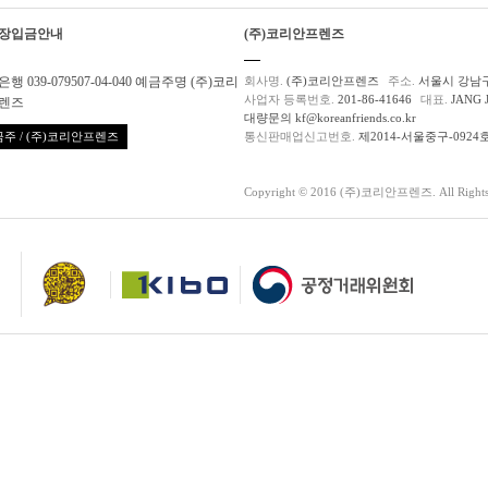
장입금안내
(주)코리안프렌즈
행 039-079507-04-040 예금주명 (주)코리
회사명.
(주)코리안프렌즈
주소.
서울시 강남구
사업자 등록번호.
201-86-41646
대표.
JANG 
렌즈
대량문의 kf@koreanfriends.co.kr
주 / (주)코리안프렌즈
통신판매업신고번호.
제2014-서울중구-0924
Copyright © 2016 (주)코리안프렌즈. All Rights 