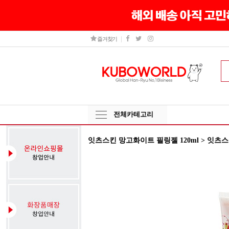
즐겨찾기
전체카테고리
잇츠스킨 망고화이트 필링젤 120ml > 잇츠