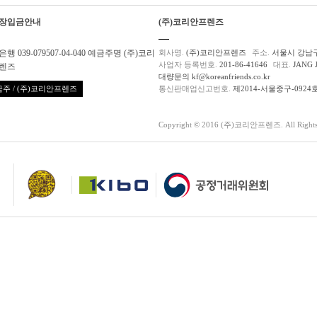
장입금안내
(주)코리안프렌즈
행 039-079507-04-040 예금주명 (주)코리
회사명.
(주)코리안프렌즈
주소.
서울시 강남구
사업자 등록번호.
201-86-41646
대표.
JANG 
렌즈
대량문의 kf@koreanfriends.co.kr
주 / (주)코리안프렌즈
통신판매업신고번호.
제2014-서울중구-0924
Copyright © 2016 (주)코리안프렌즈. All Rights 