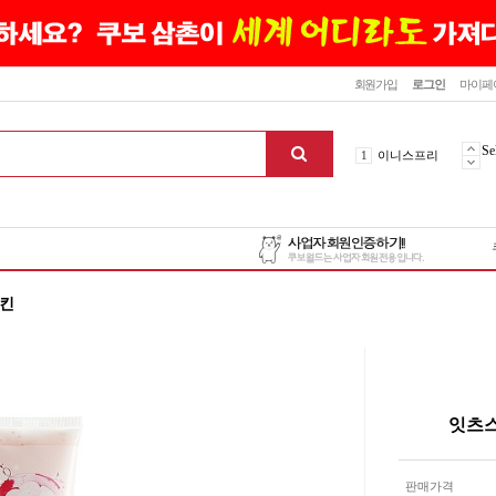
닫기
회원가입
로그인
마이페
10
최신상품
1
이니스프리
Se
2
설화수
3
에뛰드하우스
4
메디힐
5
라네즈
6
헤라
스킨
7
이니스프리
8
SNP
9
신상품
10
최신상품
1
이니스프리
잇츠스
맨위로
판매가격