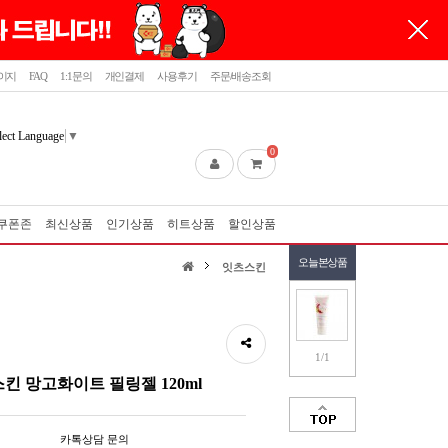
이지
FAQ
1:1문의
개인결제
사용후기
주문/배송조회
lect Language
▼
0
쿠폰존
최신상품
인기상품
히트상품
할인상품
오늘본상품
잇츠스킨
1/1
킨 망고화이트 필링젤 120ml
카톡상담 문의