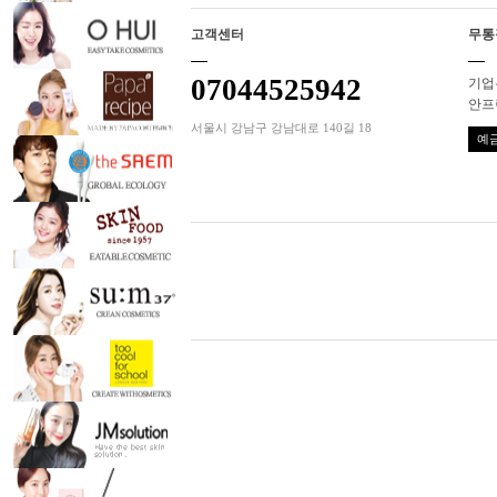
고객센터
무통
07044525942
기업은
안프
서울시 강남구 강남대로 140길 18
예금