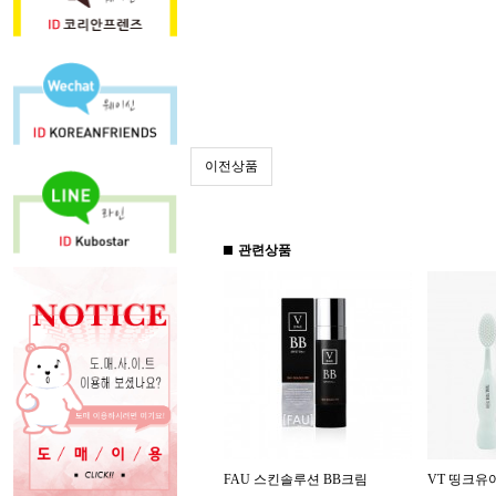
이전상품
관련상품
FAU 스킨솔루션 BB크림
VT 띵크유