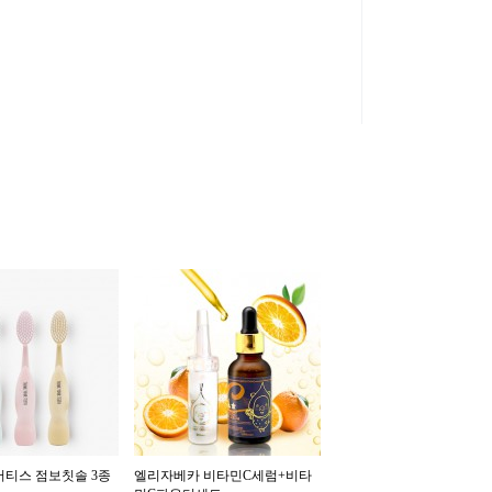
어티스 점보칫솔 3종
엘리자베카 비타민C세럼+비타