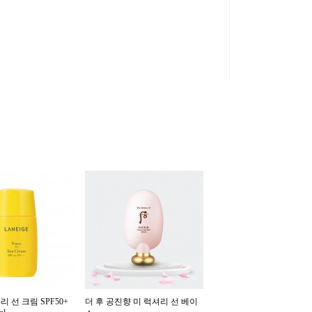
 선 크림 SPF50+
더 후 공진향 미 럭셔리 선 베이