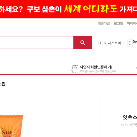
닫기
회원가입
로그인
마이페
10
최신상품
1
이니스프리
Se
2
설화수
3
에뛰드하우스
4
메디힐
5
라네즈
6
헤라
7
이니스프리
스킨
8
SNP
9
신상품
10
최신상품
1
이니스프리
잇츠스
its sk
맨위로