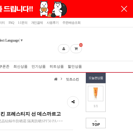
이지
FAQ
1:1문의
개인결제
사용후기
주문/배송조회
lect Language
▼
0
쿠폰존
최신상품
인기상품
히트상품
할인상품
오늘본상품
잇츠스킨
1/1
킨 프레스티지 선 데스까르고
in伊思晶钻蜗牛防晒霜 隔离防晒SPF50 PA+++