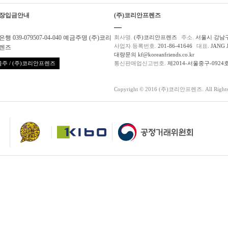
장입금안내
(주)코리안프렌즈
행 039-079507-04-040 예금주명 (주)코리
회사명.
(주)코리안프렌즈
주소.
서울시 강남구
사업자 등록번호.
201-86-41646
대표.
JANG 
렌즈
대량문의 kf@koreanfriends.co.kr
주 / (주)코리안프렌즈
통신판매업신고번호.
제2014-서울중구-0924
Copyright © 2016 (주)코리안프렌즈. All Rights 