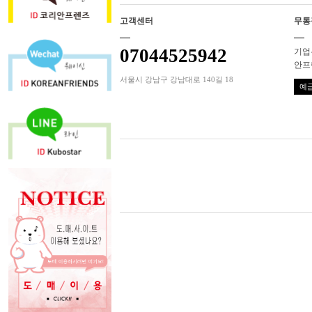
고객센터
무통
07044525942
기업은
안프
서울시 강남구 강남대로 140길 18
예금