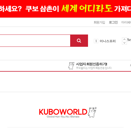
닫기
회원가입
로그인
마이페
10
최신상품
1
이니스프리
Se
2
설화수
3
에뛰드하우스
4
메디힐
5
라네즈
6
헤라
7
이니스프리
8
SNP
9
신상품
10
최신상품
1
이니스프리
맨위로