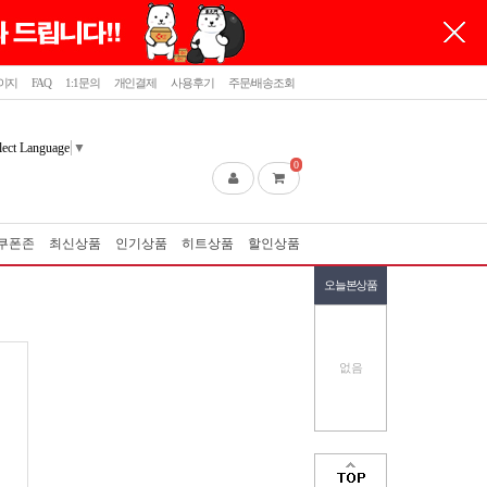
이지
FAQ
1:1문의
개인결제
사용후기
주문/배송조회
lect Language
▼
0
쿠폰존
최신상품
인기상품
히트상품
할인상품
오늘본상품
없음