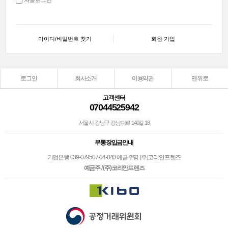
아이디/비밀번호 찾기
회원 가입
로그인
회사소개
이용약관
맨위로
고객센터
07044525942
서울시 강남구 강남대로 140길 18
무통장입금안내
기업은행 039-079507-04-040 예금주명 (주)코리안프렌즈
예금주 / (주)코리안프렌즈