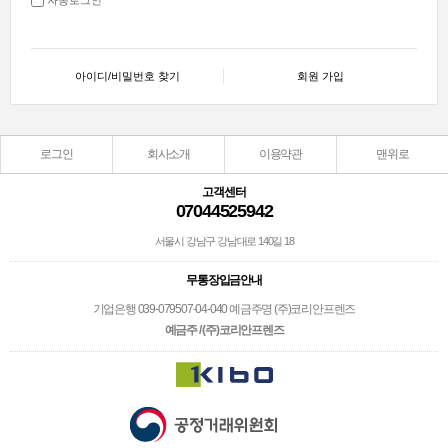
아이디/비밀번호 찾기
회원 가입
로그인
회사소개
이용약관
맨위로
고객센터
07044525942
서울시 강남구 강남대로 140길 18
무통장입금안내
기업은행 039-079507-04-040 예금주명 (주)코리안프렌즈
예금주 / (주)코리안프렌즈