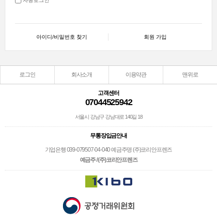
아이디/비밀번호 찾기
회원 가입
로그인
회사소개
이용약관
맨위로
고객센터
07044525942
서울시 강남구 강남대로 140길 18
무통장입금안내
기업은행 039-079507-04-040 예금주명 (주)코리안프렌즈
예금주 / (주)코리안프렌즈