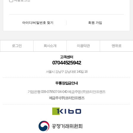
아이디/비밀번호 찾기
회원 가입
로그인
회사소개
이용약관
맨위로
고객센터
07044525942
서울시 강남구 강남대로 140길 18
무통장입금안내
기업은행 039-079507-04-040 예금주명 (주)코리안프렌즈
예금주 / (주)코리안프렌즈