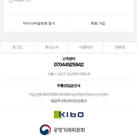
아이디/비밀번호 찾기
회원 가입
로그인
회사소개
이용약관
맨위로
고객센터
07044525942
서울시 강남구 강남대로 140길 18
무통장입금안내
기업은행 039-079507-04-040 예금주명 (주)코리안프렌즈
예금주 / (주)코리안프렌즈