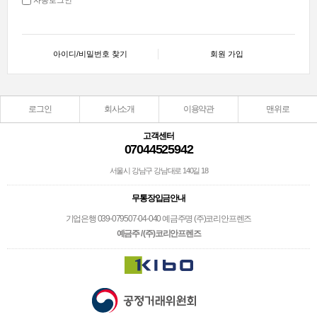
아이디/비밀번호 찾기
회원 가입
로그인
회사소개
이용약관
맨위로
고객센터
07044525942
서울시 강남구 강남대로 140길 18
무통장입금안내
기업은행 039-079507-04-040 예금주명 (주)코리안프렌즈
예금주 / (주)코리안프렌즈