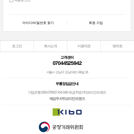
아이디/비밀번호 찾기
회원 가입
로그인
회사소개
이용약관
맨위로
고객센터
07044525942
서울시 강남구 강남대로 140길 18
무통장입금안내
기업은행 039-079507-04-040 예금주명 (주)코리안프렌즈
예금주 / (주)코리안프렌즈