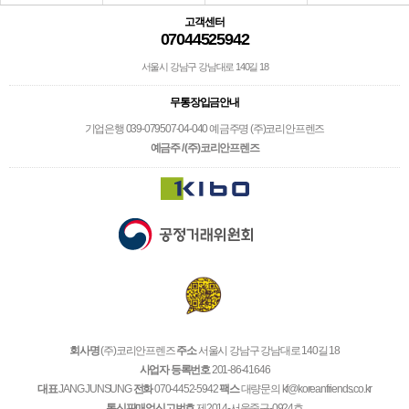
고객센터
07044525942
서울시 강남구 강남대로 140길 18
무통장입금안내
기업은행 039-079507-04-040 예금주명 (주)코리안프렌즈
예금주 / (주)코리안프렌즈
회사명
(주)코리안프렌즈
주소
서울시 강남구 강남대로 140길 18
사업자 등록번호
201-86-41646
대표
JANG JUNSUNG
전화
070-4452-5942
팩스
대량문의 kf@koreanfriends.co.kr
통신판매업신고번호
제2014-서울중구-0924호