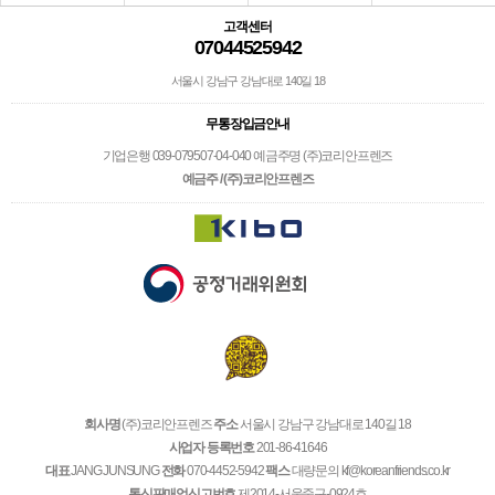
고객센터
07044525942
서울시 강남구 강남대로 140길 18
무통장입금안내
기업은행 039-079507-04-040 예금주명 (주)코리안프렌즈
예금주 / (주)코리안프렌즈
회사명
(주)코리안프렌즈
주소
서울시 강남구 강남대로 140길 18
사업자 등록번호
201-86-41646
대표
JANG JUNSUNG
전화
070-4452-5942
팩스
대량문의 kf@koreanfriends.co.kr
통신판매업신고번호
제2014-서울중구-0924호