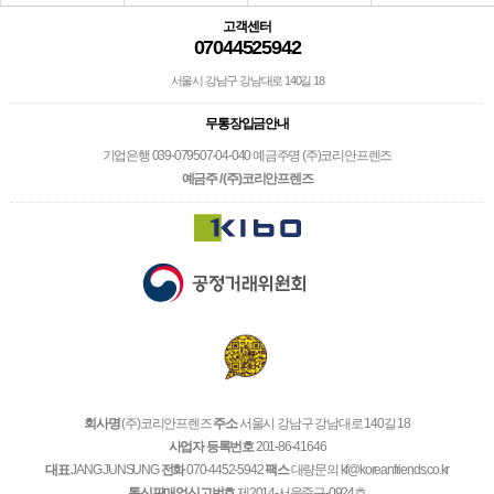
고객센터
07044525942
서울시 강남구 강남대로 140길 18
무통장입금안내
기업은행 039-079507-04-040 예금주명 (주)코리안프렌즈
예금주 / (주)코리안프렌즈
회사명
(주)코리안프렌즈
주소
서울시 강남구 강남대로 140길 18
사업자 등록번호
201-86-41646
대표
JANG JUNSUNG
전화
070-4452-5942
팩스
대량문의 kf@koreanfriends.co.kr
통신판매업신고번호
제2014-서울중구-0924호