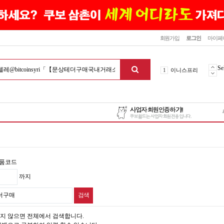
닫기
회원가입
로그인
마이페
10
최신상품
1
이니스프리
Se
2
설화수
3
에뛰드하우스
4
메디힐
5
라네즈
6
헤라
7
이니스프리
8
SNP
품코드
9
신상품
까지
10
최신상품
1
이니스프리
지 않으면 전체에서 검색합니다.
맨위로