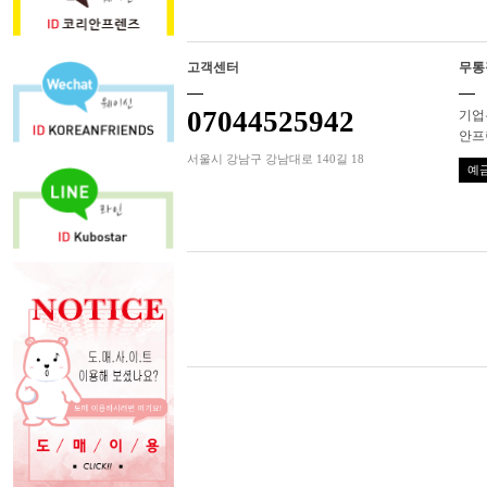
고객센터
무통
07044525942
기업은
안프
서울시 강남구 강남대로 140길 18
예금