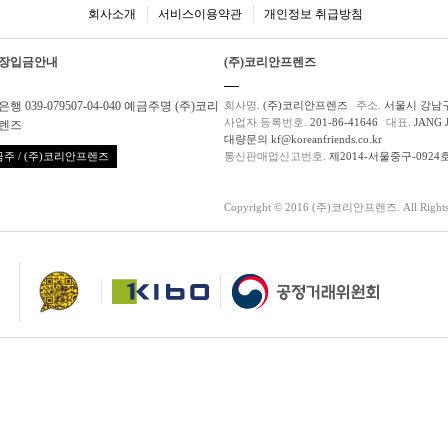
회사소개
서비스이용약관
개인정보 취급방침
장입금안내
(주)코리안프렌즈
행 039-079507-04-040 예금주명 (주)코리
회사명.
(주)코리안프렌즈
주소.
서울시 강남구
사업자 등록번호.
201-86-41646
대표.
JANG 
렌즈
대량문의 kf@koreanfriends.co.kr
주 / (주)코리안프렌즈
통신판매업신고번호.
제2014-서울중구-0924
Copyright © 2016 (주)코리안프렌즈. All Rights 