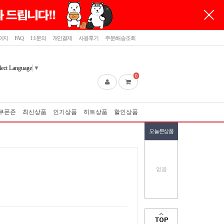
이지
FAQ
1:1문의
개인결제
사용후기
주문/배송조회
lect Language
▼
0
쿠폰존
최신상품
인기상품
히트상품
할인상품
오늘본상품
없음