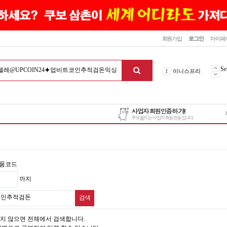
닫기
회원가입
로그인
마이페
10
최신상품
1
이니스프리
Se
2
설화수
3
에뛰드하우스
4
메디힐
5
라네즈
6
헤라
7
이니스프리
8
SNP
품코드
9
신상품
까지
10
최신상품
1
이니스프리
지 않으면 전체에서 검색합니다.
맨위로