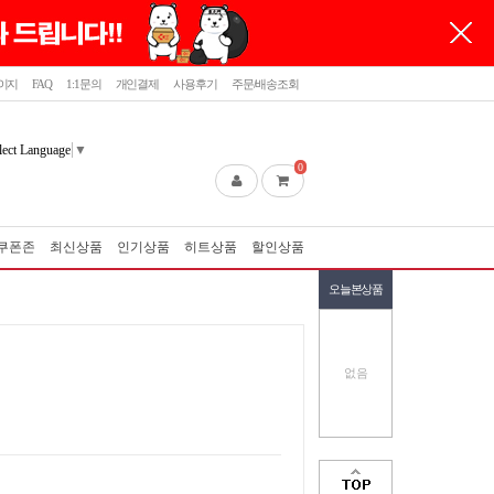
이지
FAQ
1:1문의
개인결제
사용후기
주문/배송조회
lect Language
▼
0
쿠폰존
최신상품
인기상품
히트상품
할인상품
오늘본상품
없음