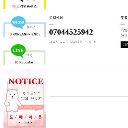
고객센터
무통
07044525942
기업은
안프
서울시 강남구 강남대로 140길 18
예금