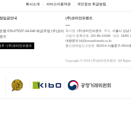
회사소개
서비스이용약관
개인정보 취급방침
장입금안내
(주)코리안프렌즈
행 039-079507-04-040 예금주명 (주)코리
회사명.
(주)코리안프렌즈
주소.
서울시 강남구
사업자 등록번호.
201-86-41646
대표.
JANG 
렌즈
대량문의 kf@koreanfriends.co.kr
주 / (주)코리안프렌즈
통신판매업신고번호.
제2014-서울중구-0924
Copyright © 2016 (주)코리안프렌즈. All Rights 