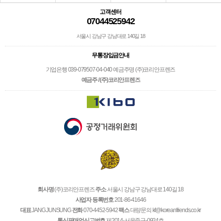
고객센터
07044525942
서울시 강남구 강남대로 140길 18
무통장입금안내
기업은행 039-079507-04-040 예금주명 (주)코리안프렌즈
예금주 / (주)코리안프렌즈
회사명
(주)코리안프렌즈
주소
서울시 강남구 강남대로 140길 18
사업자 등록번호
201-86-41646
대표
JANG JUNSUNG
전화
070-4452-5942
팩스
대량문의 kf@koreanfriends.co.kr
통신판매업신고번호
제2014-서울중구-0924호