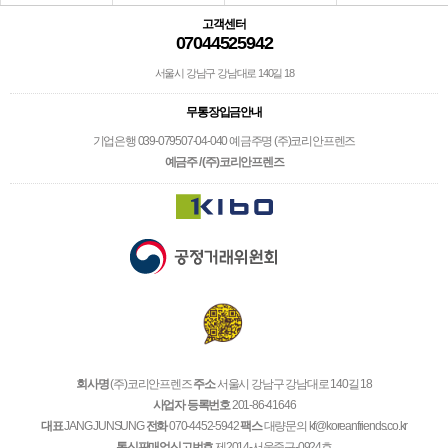
고객센터
07044525942
서울시 강남구 강남대로 140길 18
무통장입금안내
기업은행 039-079507-04-040 예금주명 (주)코리안프렌즈
예금주 / (주)코리안프렌즈
회사명
(주)코리안프렌즈
주소
서울시 강남구 강남대로 140길 18
사업자 등록번호
201-86-41646
대표
JANG JUNSUNG
전화
070-4452-5942
팩스
대량문의 kf@koreanfriends.co.kr
통신판매업신고번호
제2014-서울중구-0924호