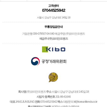
고객센터
07044525942
서울시 강남구 강남대로 140길 18
무통장입금안내
기업은행 039-079507-04-040 예금주명 (주)코리안프렌즈
예금주 / (주)코리안프렌즈
회사명
(주)코리안프렌즈
주소
서울시 강남구 강남대로 140길 18
사업자 등록번호
201-86-41646
대표
JANG JUNSUNG
전화
070-4452-5942
팩스
대량문의 kf@koreanfriends.co.kr
통신판매업신고번호
제2014-서울중구-0924호