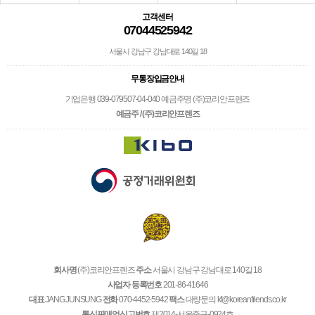
고객센터
07044525942
서울시 강남구 강남대로 140길 18
무통장입금안내
기업은행 039-079507-04-040 예금주명 (주)코리안프렌즈
예금주 / (주)코리안프렌즈
회사명
(주)코리안프렌즈
주소
서울시 강남구 강남대로 140길 18
사업자 등록번호
201-86-41646
대표
JANG JUNSUNG
전화
070-4452-5942
팩스
대량문의 kf@koreanfriends.co.kr
통신판매업신고번호
제2014-서울중구-0924호