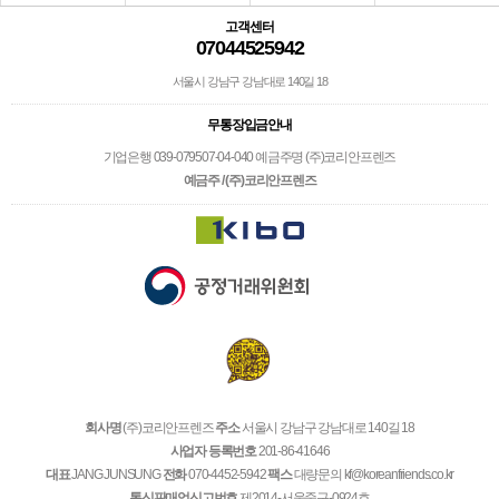
고객센터
07044525942
서울시 강남구 강남대로 140길 18
무통장입금안내
기업은행 039-079507-04-040 예금주명 (주)코리안프렌즈
예금주 / (주)코리안프렌즈
회사명
(주)코리안프렌즈
주소
서울시 강남구 강남대로 140길 18
사업자 등록번호
201-86-41646
대표
JANG JUNSUNG
전화
070-4452-5942
팩스
대량문의 kf@koreanfriends.co.kr
통신판매업신고번호
제2014-서울중구-0924호