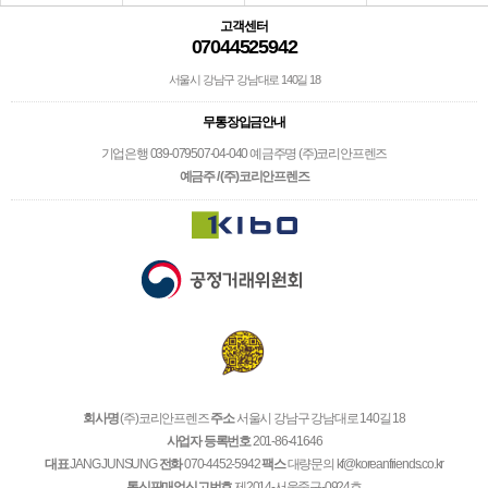
고객센터
07044525942
서울시 강남구 강남대로 140길 18
무통장입금안내
기업은행 039-079507-04-040 예금주명 (주)코리안프렌즈
예금주 / (주)코리안프렌즈
회사명
(주)코리안프렌즈
주소
서울시 강남구 강남대로 140길 18
사업자 등록번호
201-86-41646
대표
JANG JUNSUNG
전화
070-4452-5942
팩스
대량문의 kf@koreanfriends.co.kr
통신판매업신고번호
제2014-서울중구-0924호