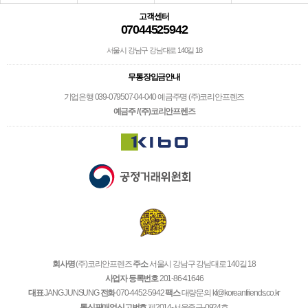
고객센터
07044525942
서울시 강남구 강남대로 140길 18
무통장입금안내
기업은행 039-079507-04-040 예금주명 (주)코리안프렌즈
예금주 / (주)코리안프렌즈
회사명
(주)코리안프렌즈
주소
서울시 강남구 강남대로 140길 18
사업자 등록번호
201-86-41646
대표
JANG JUNSUNG
전화
070-4452-5942
팩스
대량문의 kf@koreanfriends.co.kr
통신판매업신고번호
제2014-서울중구-0924호