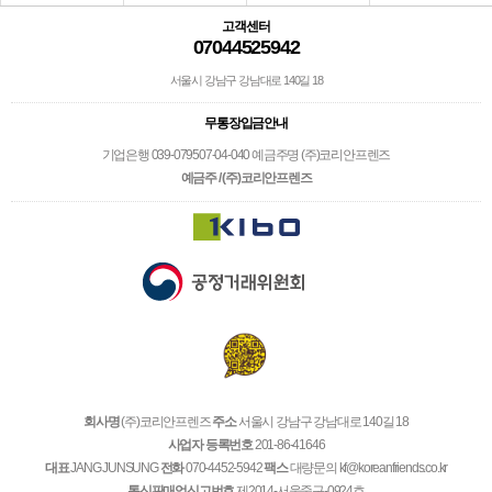
고객센터
07044525942
서울시 강남구 강남대로 140길 18
무통장입금안내
기업은행 039-079507-04-040 예금주명 (주)코리안프렌즈
예금주 / (주)코리안프렌즈
회사명
(주)코리안프렌즈
주소
서울시 강남구 강남대로 140길 18
사업자 등록번호
201-86-41646
대표
JANG JUNSUNG
전화
070-4452-5942
팩스
대량문의 kf@koreanfriends.co.kr
통신판매업신고번호
제2014-서울중구-0924호