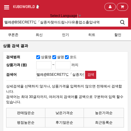
Select Language
▼
쿠폰존
최신
인기
히트
할인
상품 검색 결과
검색범위
상품명
설명
코드
~
까지
상품가격 (원)
검색어
상세검색을 선택하지 않거나, 상품가격을 입력하지 않으면 전체에서 검색합
니다.
검색어는 최대 30글자까지, 여러개의 검색어를 공백으로 구분하여 입력 할수
있습니다.
판매많은순
낮은가격순
높은가격순
평점높은순
후기많은순
최근등록순