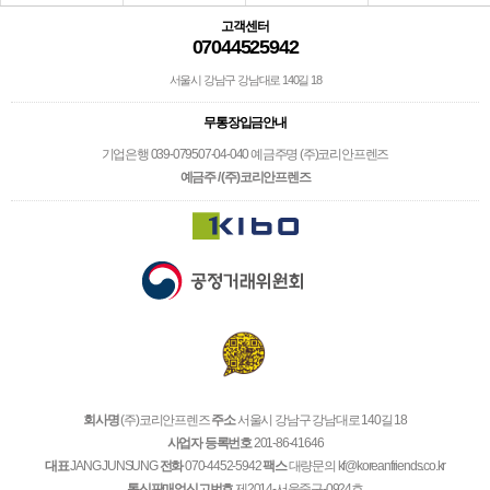
고객센터
07044525942
서울시 강남구 강남대로 140길 18
무통장입금안내
기업은행 039-079507-04-040 예금주명 (주)코리안프렌즈
예금주 / (주)코리안프렌즈
회사명
(주)코리안프렌즈
주소
서울시 강남구 강남대로 140길 18
사업자 등록번호
201-86-41646
대표
JANG JUNSUNG
전화
070-4452-5942
팩스
대량문의 kf@koreanfriends.co.kr
통신판매업신고번호
제2014-서울중구-0924호