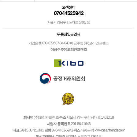
고객센터
07044525942
서울시 강남구 강남대로 140길 18
무통장입금안내
기업은행 039-079507-04-040 예금주명 (주)코리안프렌즈
예금주 / (주)코리안프렌즈
회사명
(주)코리안프렌즈
주소
서울시 강남구 강남대로 140길 18
사업자 등록번호
201-86-41646
대표
JANG JUNSUNG
전화
070-4452-5942
팩스
대량문의 kf@koreanfriends.co.kr
통신판매업신고번호
제2014-서울중구-0924호